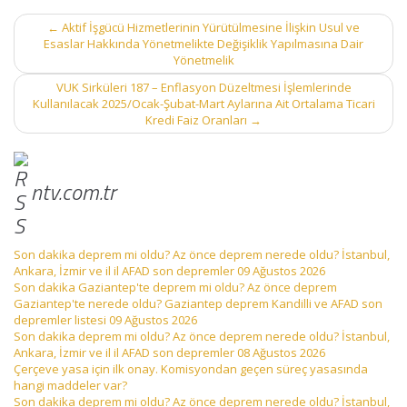
Post
←
Aktif İşgücü Hizmetlerinin Yürütülmesine İlişkin Usul ve
navigation
Esaslar Hakkında Yönetmelikte Değişiklik Yapılmasına Dair
Yönetmelik
VUK Sirküleri 187 – Enflasyon Düzeltmesi İşlemlerinde
Kullanılacak 2025/Ocak-Şubat-Mart Aylarına Ait Ortalama Ticari
Kredi Faiz Oranları
→
ntv.com.tr
Son dakika deprem mi oldu? Az önce deprem nerede oldu? İstanbul,
Ankara, İzmir ve il il AFAD son depremler 09 Ağustos 2026
Son dakika Gaziantep'te deprem mi oldu? Az önce deprem
Gaziantep'te nerede oldu? Gaziantep deprem Kandilli ve AFAD son
depremler listesi 09 Ağustos 2026
Son dakika deprem mi oldu? Az önce deprem nerede oldu? İstanbul,
Ankara, İzmir ve il il AFAD son depremler 08 Ağustos 2026
Çerçeve yasa için ilk onay. Komisyondan geçen süreç yasasında
hangi maddeler var?
Son dakika deprem mi oldu? Az önce deprem nerede oldu? İstanbul,