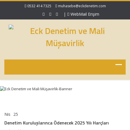
0532 414 7325
muhasebe@eckdenetim.com
|
WebMail Erişim
Nis
25
Denetim
yorumlar kapalı
Kuruluşlarınca
Denetim Kuruluşlarınca Ödenecek 2025 Yılı Harçları
Ödenecek
2025