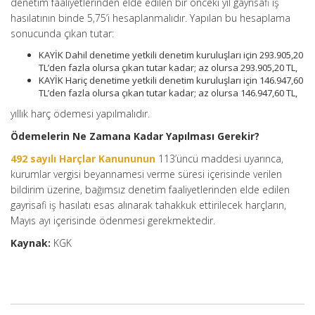
denetim faaliyetlerinden elde edilen bir önceki yıl gayrisafi iş
hasılatının binde 5,75’i hesaplanmalıdır. Yapılan bu hesaplama
sonucunda çıkan tutar:
KAYİK Dahil denetime yetkili denetim kuruluşları için 293.905,20
TL’den fazla olursa çıkan tutar kadar; az olursa 293.905,20 TL,
KAYİK Hariç denetime yetkili denetim kuruluşları için 146.947,60
TL’den fazla olursa çıkan tutar kadar; az olursa 146.947,60 TL,
yıllık harç ödemesi yapılmalıdır.
Ödemelerin Ne Zamana Kadar Yapılması Gerekir?
492 sayılı Harçlar Kanununun
113’üncü maddesi uyarınca,
kurumlar vergisi beyannamesi verme süresi içerisinde verilen
bildirim üzerine, bağımsız denetim faaliyetlerinden elde edilen
gayrisafi iş hasılatı esas alınarak tahakkuk ettirilecek harçların,
Mayıs ayı içerisinde ödenmesi gerekmektedir.
Kaynak:
KGK