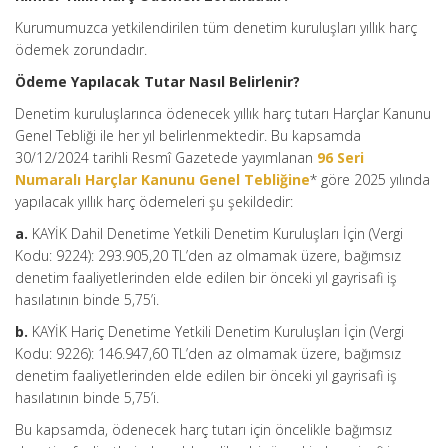
Kurumumuzca yetkilendirilen tüm denetim kuruluşları yıllık harç
ödemek zorundadır.
Ödeme Yapılacak Tutar Nasıl Belirlenir?
Denetim kuruluşlarınca ödenecek yıllık harç tutarı Harçlar Kanunu
Genel Tebliği ile her yıl belirlenmektedir. Bu kapsamda
30/12/2024 tarihli Resmî Gazetede yayımlanan
96 Seri
Numaralı Harçlar Kanunu Genel Tebliğine
* göre 2025 yılında
yapılacak yıllık harç ödemeleri şu şekildedir:
a.
KAYİK Dahil Denetime Yetkili Denetim Kuruluşları İçin (Vergi
Kodu: 9224): 293.905,20 TL’den az olmamak üzere, bağımsız
denetim faaliyetlerinden elde edilen bir önceki yıl gayrisafi iş
hasılatının binde 5,75’i.
b.
KAYİK Hariç Denetime Yetkili Denetim Kuruluşları İçin (Vergi
Kodu: 9226): 146.947,60 TL’den az olmamak üzere, bağımsız
denetim faaliyetlerinden elde edilen bir önceki yıl gayrisafi iş
hasılatının binde 5,75’i.
Bu kapsamda, ödenecek harç tutarı için öncelikle bağımsız